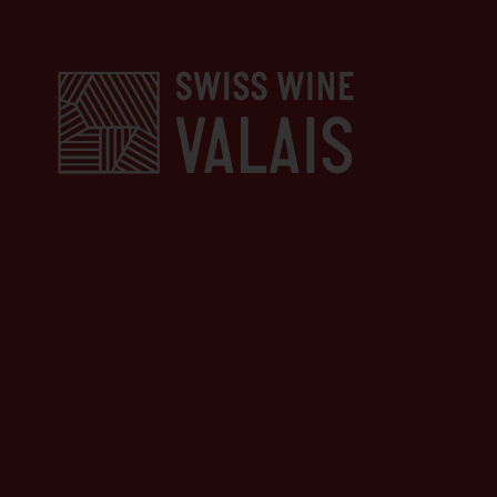
Tavolata
Sélection
Les Etoiles du Valais
Événements marquants
Partenariats
2024
COMMUNICATION
Campagne Dôle