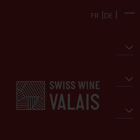
FR
DE
FR
DE
Introduction
Mot du Président
Défense Professionnelle
Mot de la Directrice adjointe
Récoltes et contexte
Contrôles Qualité
Stratégie Viti Horizon 2030
Contrôles organoleptiques