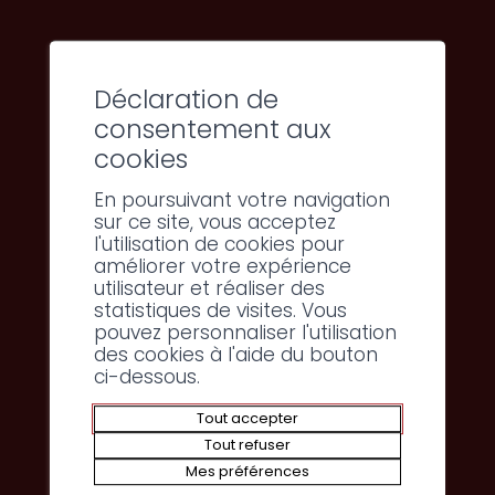
Une campagne d’affichage print et digital
à la Coop
Une campagne Instagram auprès des 18-
Déclaration de
40 ans
consentement aux
cookies
Voir une publication
En poursuivant votre navigation
sur ce site, vous acceptez
Campagne vidéo avec Impact
l'utilisation de cookies pour
Medias
améliorer votre expérience
utilisateur et réaliser des
statistiques de visites. Vous
Trois épisodes autour de la Dôle ont été filmés
pouvez personnaliser l'utilisation
des cookies à l'aide du bouton
avec la sommelière Lise Donier-Meroz,
ci-dessous.
l’ampélologue José Vouillamoz et la jeune
Tout accepter
entreprise de La grappe. Ils ont été publiés sur
Tout refuser
Facebook, Instagram, Linkedin et dans le
Mes préférences