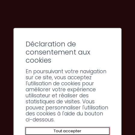
Finances
Comptes
2024
Introduction
Déclaration de
Mot du Président
consentement aux
Mot de la Directrice adjointe
cookies
Défense Professionnelle
En poursuivant votre navigation
Récoltes et contexte
sur ce site, vous acceptez
l'utilisation de cookies pour
Stratégie Viti Horizon 2030
améliorer votre expérience
Contrôles Qualité
utilisateur et réaliser des
statistiques de visites. Vous
Contrôles organoleptiques
pouvez personnaliser l'utilisation
des cookies à l'aide du bouton
Contrôles à la vigne
ci-dessous.
Vins certifiés marque Valais
Tout accepter
Communication